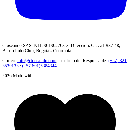
Closeando SAS. NIT: 901992703-3. Dirección: Cra. 21 #87-48,
Barrio Polo Club, Bogotá - Colombia
Correo:
info@closeando.com
, Teléfono del Responsable:
(+57) 321
3539133
/
(+57 601)5384344
2026 Made with