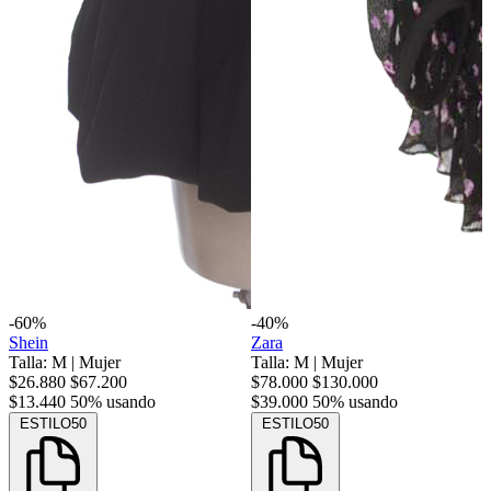
-60%
-40%
Shein
Zara
Talla: M
|
Mujer
Talla: M
|
Mujer
$26.880
$67.200
$78.000
$130.000
$13.440
50% usando
$39.000
50% usando
ESTILO50
ESTILO50