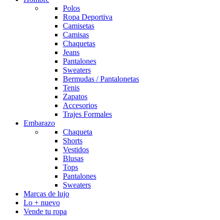
Polos
Ropa Deportiva
Camisetas
Camisas
Chaquetas
Jeans
Pantalones
Sweaters
Bermudas / Pantalonetas
Tenis
Zapatos
Accesorios
Trajes Formales
Embarazo
Chaqueta
Shorts
Vestidos
Blusas
Tops
Pantalones
Sweaters
Marcas de lujo
Lo + nuevo
Vende tu ropa