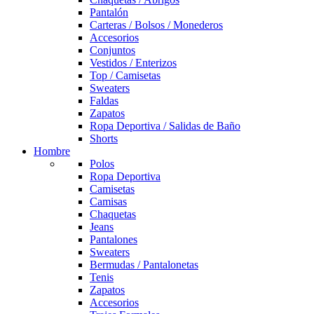
Pantalón
Carteras / Bolsos / Monederos
Accesorios
Conjuntos
Vestidos / Enterizos
Top / Camisetas
Sweaters
Faldas
Zapatos
Ropa Deportiva / Salidas de Baño
Shorts
Hombre
Polos
Ropa Deportiva
Camisetas
Camisas
Chaquetas
Jeans
Pantalones
Sweaters
Bermudas / Pantalonetas
Tenis
Zapatos
Accesorios