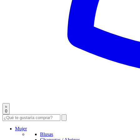
0
Mujer
Blusas
Chaquetas / Abrigos