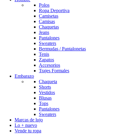
Polos
Ropa Deportiva
Camisetas
Camisas
Chaquetas
Jeans
Pantalones
Sweaters
Bermudas / Pantalonetas
Tenis
Zapatos
Accesorios
Trajes Formales
Embarazo
Chaqueta
Shorts
Vestidos
Blusas
Tops
Pantalones
Sweaters
Marcas de lujo
Lo + nuevo
Vende tu ropa