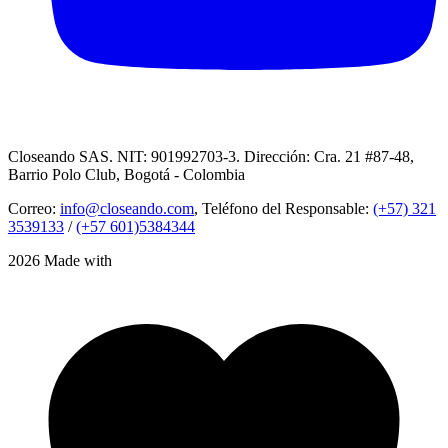
Closeando SAS. NIT: 901992703-3. Dirección: Cra. 21 #87-48,
Barrio Polo Club, Bogotá - Colombia
Correo:
info@closeando.com
, Teléfono del Responsable:
(+57) 321
3539133
/
(+57 601)5384344
2026 Made with