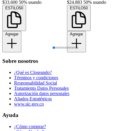
$33.600
50% usando
$24.883
50% usando
ESTILO50
ESTILO50
Agregar
Agregar
Sobre nosotros
¿Qué es Closeando?
Términos y condiciones
Responsabilidad Social
Tratamiento Datos Personales
Autorización datos personales
Aliados Estratégicos
www.sic.gov.co
Ayuda
¿Cómo comprar?