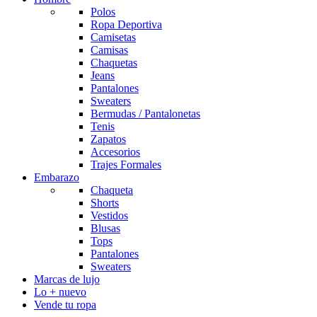
Polos
Ropa Deportiva
Camisetas
Camisas
Chaquetas
Jeans
Pantalones
Sweaters
Bermudas / Pantalonetas
Tenis
Zapatos
Accesorios
Trajes Formales
Embarazo
Chaqueta
Shorts
Vestidos
Blusas
Tops
Pantalones
Sweaters
Marcas de lujo
Lo + nuevo
Vende tu ropa