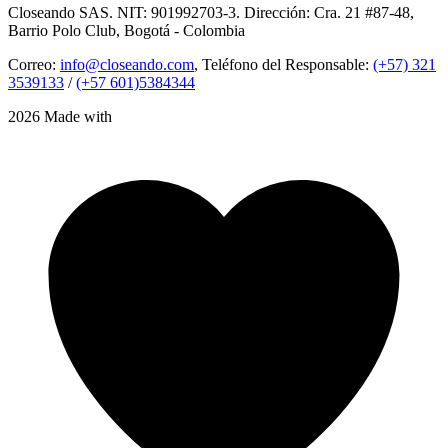
Closeando SAS. NIT: 901992703-3. Dirección: Cra. 21 #87-48,
Barrio Polo Club, Bogotá - Colombia
Correo:
info@closeando.com
, Teléfono del Responsable:
(+57) 321
3539133
/
(+57 601)5384344
2026 Made with