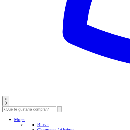
0
Mujer
Blusas
Chaquetas / Abrigos