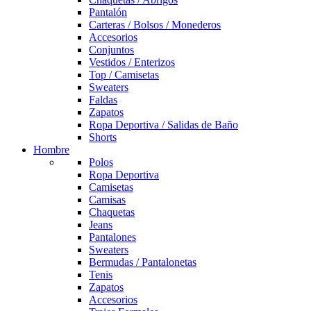
Pantalón
Carteras / Bolsos / Monederos
Accesorios
Conjuntos
Vestidos / Enterizos
Top / Camisetas
Sweaters
Faldas
Zapatos
Ropa Deportiva / Salidas de Baño
Shorts
Hombre
Polos
Ropa Deportiva
Camisetas
Camisas
Chaquetas
Jeans
Pantalones
Sweaters
Bermudas / Pantalonetas
Tenis
Zapatos
Accesorios