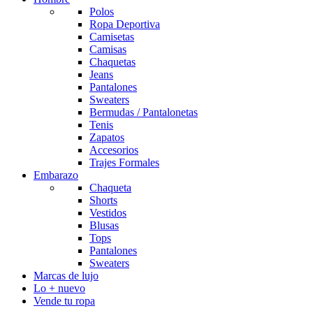
Polos
Ropa Deportiva
Camisetas
Camisas
Chaquetas
Jeans
Pantalones
Sweaters
Bermudas / Pantalonetas
Tenis
Zapatos
Accesorios
Trajes Formales
Embarazo
Chaqueta
Shorts
Vestidos
Blusas
Tops
Pantalones
Sweaters
Marcas de lujo
Lo + nuevo
Vende tu ropa