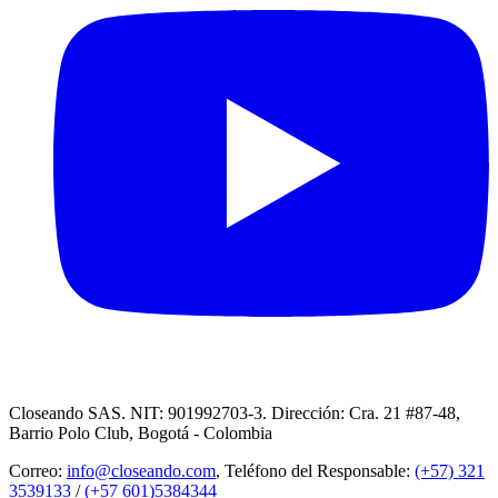
Closeando SAS. NIT: 901992703-3. Dirección: Cra. 21 #87-48,
Barrio Polo Club, Bogotá - Colombia
Correo:
info@closeando.com
, Teléfono del Responsable:
(+57) 321
3539133
/
(+57 601)5384344