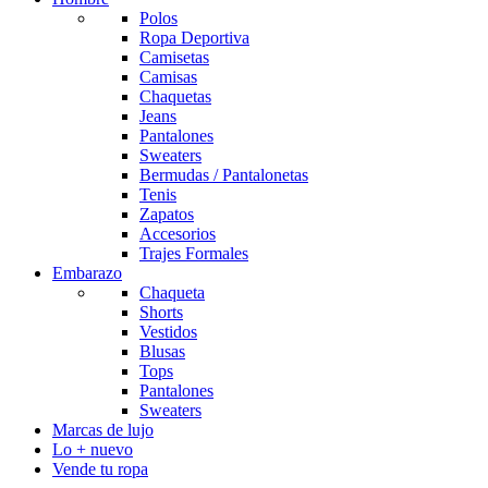
Polos
Ropa Deportiva
Camisetas
Camisas
Chaquetas
Jeans
Pantalones
Sweaters
Bermudas / Pantalonetas
Tenis
Zapatos
Accesorios
Trajes Formales
Embarazo
Chaqueta
Shorts
Vestidos
Blusas
Tops
Pantalones
Sweaters
Marcas de lujo
Lo + nuevo
Vende tu ropa