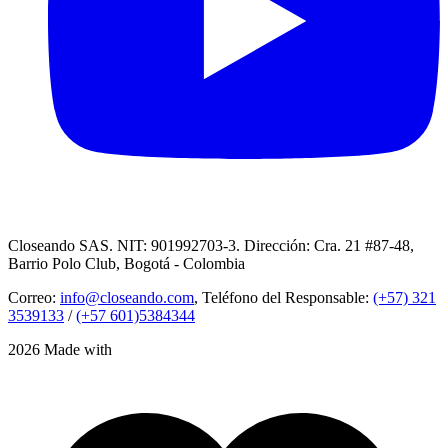
Closeando SAS. NIT: 901992703-3. Dirección: Cra. 21 #87-48,
Barrio Polo Club, Bogotá - Colombia
Correo:
info@closeando.com
, Teléfono del Responsable:
(+57) 321
3539133
/
(+57 601)5384344
2026 Made with