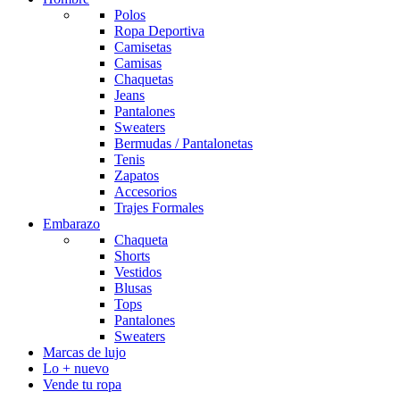
Polos
Ropa Deportiva
Camisetas
Camisas
Chaquetas
Jeans
Pantalones
Sweaters
Bermudas / Pantalonetas
Tenis
Zapatos
Accesorios
Trajes Formales
Embarazo
Chaqueta
Shorts
Vestidos
Blusas
Tops
Pantalones
Sweaters
Marcas de lujo
Lo + nuevo
Vende tu ropa