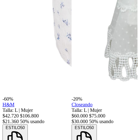
-60%
-20%
H&M
Closeando
Talla: L
|
Mujer
Talla: L
|
Mujer
$42.720
$106.800
$60.000
$75.000
$21.360
50% usando
$30.000
50% usando
ESTILO50
ESTILO50