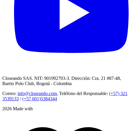
Closeando SAS. NIT: 901992703-3. Dirección: Cra. 21 #87-48,
Barrio Polo Club, Bogotá - Colombia
Correo:
info@closeando.com
, Teléfono del Responsable:
(+57) 321
3539133
/
(+57 601)5384344
2026 Made with