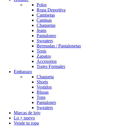
Polos
Ropa Deportiva
Camisetas
Camisas
Chaquetas
Jeans
Pantalones
Sweaters
Bermudas / Pantalonetas
Tenis
Zapatos
Accesorios
Trajes Formales
Embarazo
Chaqueta
Shorts
Vestidos
Blusas
Tops
Pantalones
Sweaters
Marcas de lujo
Lo + nuevo
Vende tu ropa