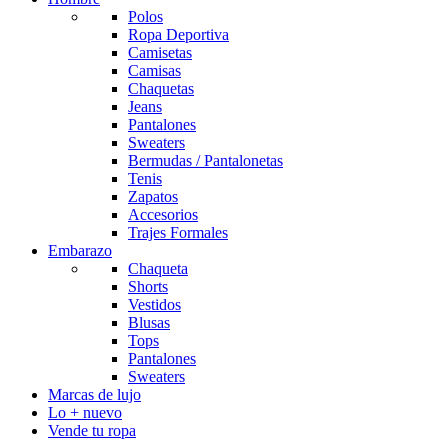
Polos
Ropa Deportiva
Camisetas
Camisas
Chaquetas
Jeans
Pantalones
Sweaters
Bermudas / Pantalonetas
Tenis
Zapatos
Accesorios
Trajes Formales
Embarazo
Chaqueta
Shorts
Vestidos
Blusas
Tops
Pantalones
Sweaters
Marcas de lujo
Lo + nuevo
Vende tu ropa