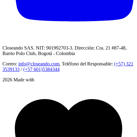
Closeando SAS. NIT: 901992703-3. Dirección: Cra. 21 #87-48,
Barrio Polo Club, Bogotá - Colombia
Correo:
info@closeando.com
, Teléfono del Responsable:
(+57) 321
3539133
/
(+57 601)5384344
2026 Made with