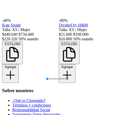
-40%
-80%
Kate Spade
Divided by H&M
Talla: XS
|
Mujer
Talla: XS
|
Mujer
$440.640
$734.400
$21.600
$108.000
$220.320
50% usando
$10.800
50% usando
ESTILO50
ESTILO50
Agregar
Agregar
Sobre nosotros
¿Qué es Closeando?
Términos y condiciones
Responsabilidad Social
Tratamiento Datos Personales