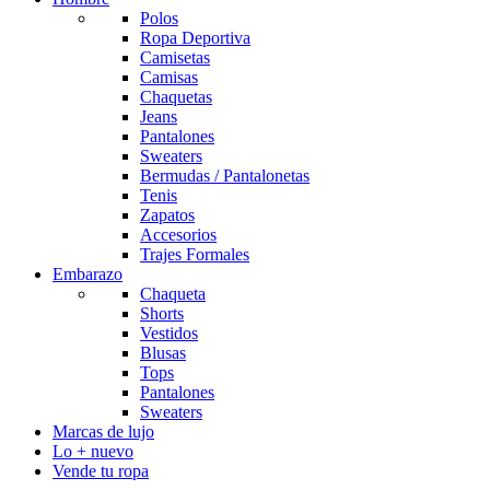
Polos
Ropa Deportiva
Camisetas
Camisas
Chaquetas
Jeans
Pantalones
Sweaters
Bermudas / Pantalonetas
Tenis
Zapatos
Accesorios
Trajes Formales
Embarazo
Chaqueta
Shorts
Vestidos
Blusas
Tops
Pantalones
Sweaters
Marcas de lujo
Lo + nuevo
Vende tu ropa