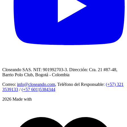
Closeando SAS. NIT: 901992703-3. Dirección: Cra. 21 #87-48,
Barrio Polo Club, Bogotá - Colombia
Correo:
info@closeando.com
, Teléfono del Responsable:
(+57) 321
3539133
/
(+57 601)5384344
2026 Made with