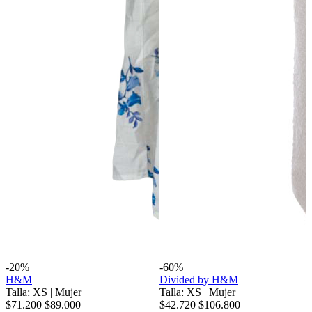
-20%
-60%
H&M
Divided by H&M
Talla: XS
|
Mujer
Talla: XS
|
Mujer
$71.200
$89.000
$42.720
$106.800