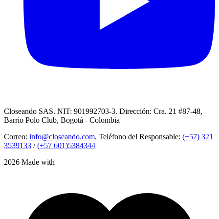
Closeando SAS. NIT: 901992703-3. Dirección: Cra. 21 #87-48,
Barrio Polo Club, Bogotá - Colombia
Correo:
info@closeando.com
, Teléfono del Responsable:
(+57) 321
3539133
/
(+57 601)5384344
2026 Made with