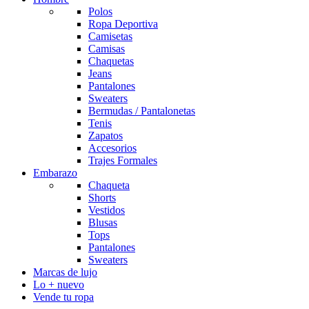
Polos
Ropa Deportiva
Camisetas
Camisas
Chaquetas
Jeans
Pantalones
Sweaters
Bermudas / Pantalonetas
Tenis
Zapatos
Accesorios
Trajes Formales
Embarazo
Chaqueta
Shorts
Vestidos
Blusas
Tops
Pantalones
Sweaters
Marcas de lujo
Lo + nuevo
Vende tu ropa