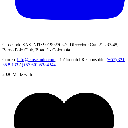
Closeando SAS. NIT: 901992703-3. Dirección: Cra. 21 #87-48,
Barrio Polo Club, Bogotá - Colombia
Correo:
info@closeando.com
, Teléfono del Responsable:
(+57) 321
3539133
/
(+57 601)5384344
2026 Made with