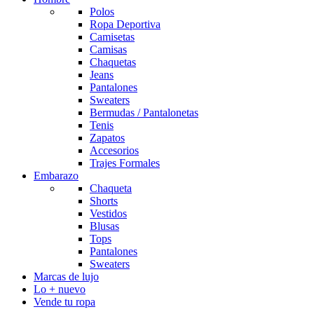
Polos
Ropa Deportiva
Camisetas
Camisas
Chaquetas
Jeans
Pantalones
Sweaters
Bermudas / Pantalonetas
Tenis
Zapatos
Accesorios
Trajes Formales
Embarazo
Chaqueta
Shorts
Vestidos
Blusas
Tops
Pantalones
Sweaters
Marcas de lujo
Lo + nuevo
Vende tu ropa