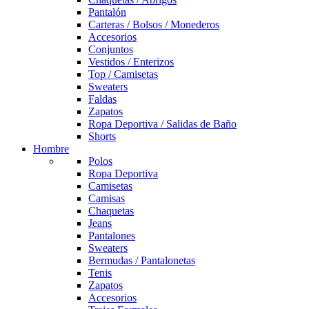
Pantalón
Carteras / Bolsos / Monederos
Accesorios
Conjuntos
Vestidos / Enterizos
Top / Camisetas
Sweaters
Faldas
Zapatos
Ropa Deportiva / Salidas de Baño
Shorts
Hombre
Polos
Ropa Deportiva
Camisetas
Camisas
Chaquetas
Jeans
Pantalones
Sweaters
Bermudas / Pantalonetas
Tenis
Zapatos
Accesorios