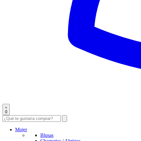
0
Mujer
Blusas
Chaquetas / Abrigos