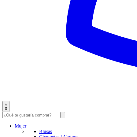
0
Mujer
Blusas
Chaquetas / Abrigos