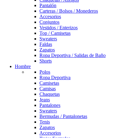
Pantalón
Carteras / Bolsos / Monederos
Accesorios
Conjuntos
Vestidos / Enterizos
Top / Camisetas
Sweaters
Faldas
Zapatos
Ropa Deportiva / Salidas de Baño
Shorts
Hombre
Polos
Ropa Deportiva
Camisetas
Camisas
Chaquetas
Jeans
Pantalones
Sweaters
Bermudas / Pantalonetas
Tenis
Zapatos
Accesorios