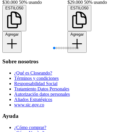
$30.000
50% usando
$29.000
50% usando
ESTILO50
ESTILO50
Agregar
Agregar
Sobre nosotros
¿Qué es Closeando?
Términos y condiciones
Responsabilidad Social
Tratamiento Datos Personales
Autorización datos personales
Aliados Estratégicos
www.sic.gov.co
Ayuda
¿Cómo comprar?