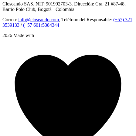
Closeando SAS. NIT: 901992703-3. Dirección: Cra. 21 #87-48,
Barrio Polo Club, Bogotá - Colombia
Correo:
info@closeando.com
, Teléfono del Responsable:
(+57) 321
3539133
/
(+57 601)5384344
2026 Made with