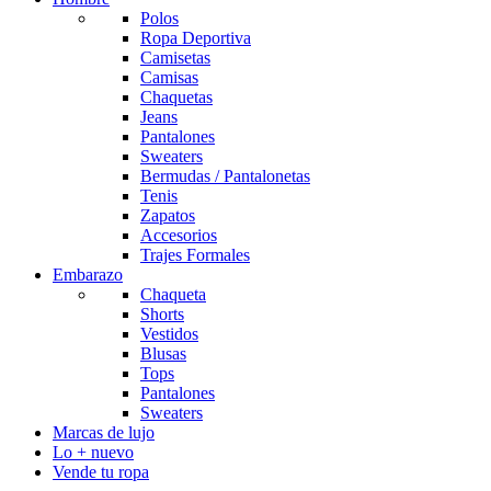
Polos
Ropa Deportiva
Camisetas
Camisas
Chaquetas
Jeans
Pantalones
Sweaters
Bermudas / Pantalonetas
Tenis
Zapatos
Accesorios
Trajes Formales
Embarazo
Chaqueta
Shorts
Vestidos
Blusas
Tops
Pantalones
Sweaters
Marcas de lujo
Lo + nuevo
Vende tu ropa