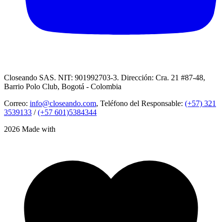
Closeando SAS. NIT: 901992703-3. Dirección: Cra. 21 #87-48,
Barrio Polo Club, Bogotá - Colombia
Correo:
info@closeando.com
, Teléfono del Responsable:
(+57) 321
3539133
/
(+57 601)5384344
2026 Made with