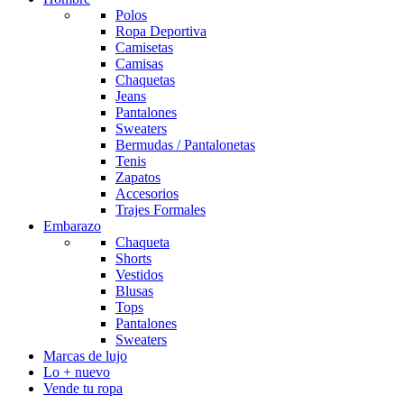
Polos
Ropa Deportiva
Camisetas
Camisas
Chaquetas
Jeans
Pantalones
Sweaters
Bermudas / Pantalonetas
Tenis
Zapatos
Accesorios
Trajes Formales
Embarazo
Chaqueta
Shorts
Vestidos
Blusas
Tops
Pantalones
Sweaters
Marcas de lujo
Lo + nuevo
Vende tu ropa