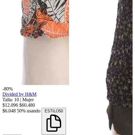
-80%
Divided by H&M
Talla: 10
|
Mujer
$12.096
$60.480
$6.048
50% usando
ESTILO50