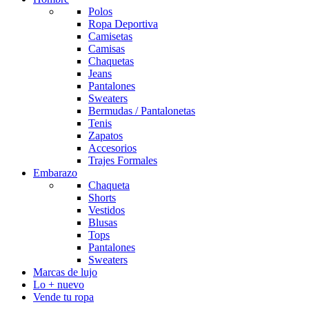
Polos
Ropa Deportiva
Camisetas
Camisas
Chaquetas
Jeans
Pantalones
Sweaters
Bermudas / Pantalonetas
Tenis
Zapatos
Accesorios
Trajes Formales
Embarazo
Chaqueta
Shorts
Vestidos
Blusas
Tops
Pantalones
Sweaters
Marcas de lujo
Lo + nuevo
Vende tu ropa