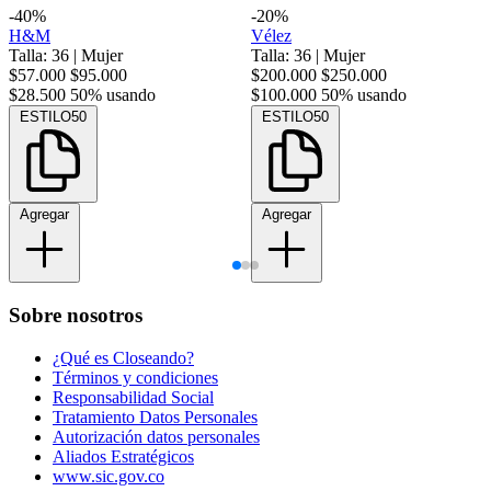
-40%
-20%
H&M
Vélez
Talla: 36
|
Mujer
Talla: 36
|
Mujer
$57.000
$95.000
$200.000
$250.000
$28.500
50% usando
$100.000
50% usando
ESTILO50
ESTILO50
Agregar
Agregar
Sobre nosotros
¿Qué es Closeando?
Términos y condiciones
Responsabilidad Social
Tratamiento Datos Personales
Autorización datos personales
Aliados Estratégicos
www.sic.gov.co