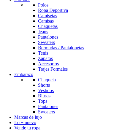
Polos
Ropa Deportiva
Camisetas
Camisas
Chaquetas
Jeans
Pantalones
Sweaters
Bermudas / Pantalonetas
Tenis
Zapatos
Accesorios
Trajes Formales
Embarazo
Chaqueta
Shorts
Vestidos
Blusas
Tops
Pantalones
Sweaters
Marcas de lujo
Lo + nuevo
Vende tu ropa