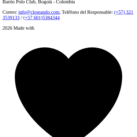
Barrio Polo Club, Bogotá - Colombia
Correo:
info@closeando.com
, Teléfono del Responsable:
(+57) 321
3539133
/
(+57 601)5384344
2026 Made with