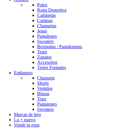
Polos
Ropa Deportiva
Camisetas
Camisas
Chaquetas
Jeans
Pantalones
Sweaters
Bermudas / Pantalonetas
Tenis
Zapatos
Accesorios
Trajes Formales
Embarazo
Chaqueta
Shorts
Vestidos
Blusas
Tops
Pantalones
Sweaters
Marcas de lujo
Lo + nuevo
Vende tu ropa