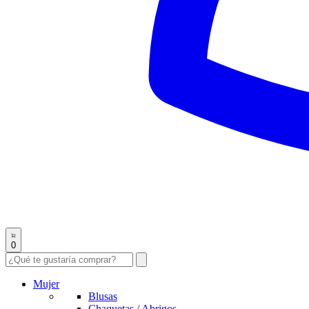
0
Mujer
Blusas
Chaquetas / Abrigos