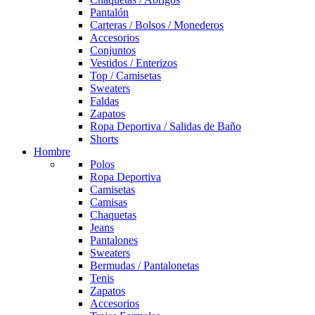
Pantalón
Carteras / Bolsos / Monederos
Accesorios
Conjuntos
Vestidos / Enterizos
Top / Camisetas
Sweaters
Faldas
Zapatos
Ropa Deportiva / Salidas de Baño
Shorts
Hombre
Polos
Ropa Deportiva
Camisetas
Camisas
Chaquetas
Jeans
Pantalones
Sweaters
Bermudas / Pantalonetas
Tenis
Zapatos
Accesorios