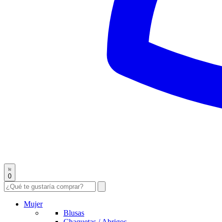
0
Mujer
Blusas
Chaquetas / Abrigos