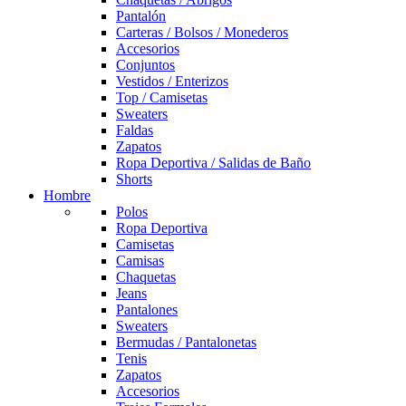
Pantalón
Carteras / Bolsos / Monederos
Accesorios
Conjuntos
Vestidos / Enterizos
Top / Camisetas
Sweaters
Faldas
Zapatos
Ropa Deportiva / Salidas de Baño
Shorts
Hombre
Polos
Ropa Deportiva
Camisetas
Camisas
Chaquetas
Jeans
Pantalones
Sweaters
Bermudas / Pantalonetas
Tenis
Zapatos
Accesorios