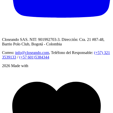
Closeando SAS. NIT: 901992703-3. Dirección: Cra. 21 #87-48,
Barrio Polo Club, Bogotá - Colombia
Correo:
info@closeando.com
, Teléfono del Responsable:
(+57) 321
3539133
/
(+57 601)5384344
2026 Made with