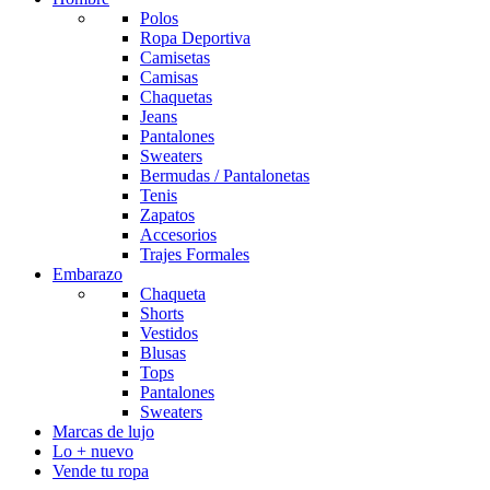
Polos
Ropa Deportiva
Camisetas
Camisas
Chaquetas
Jeans
Pantalones
Sweaters
Bermudas / Pantalonetas
Tenis
Zapatos
Accesorios
Trajes Formales
Embarazo
Chaqueta
Shorts
Vestidos
Blusas
Tops
Pantalones
Sweaters
Marcas de lujo
Lo + nuevo
Vende tu ropa