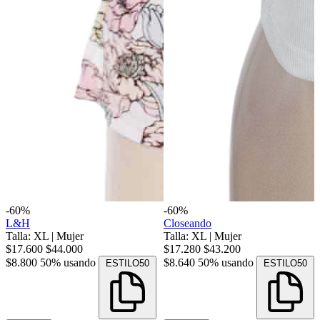
-60%
-60%
L&H
Closeando
Talla: XL
|
Mujer
Talla: XL
|
Mujer
$17.600
$44.000
$17.280
$43.200
$8.800
50% usando
$8.640
50% usando
ESTILO50
ESTILO50