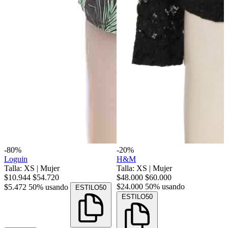
-80%
-20%
Loguin
H&M
Talla: XS
|
Mujer
Talla: XS
|
Mujer
$10.944
$54.720
$48.000
$60.000
$24.000
50% usando
$5.472
50% usando
ESTILO50
ESTILO50