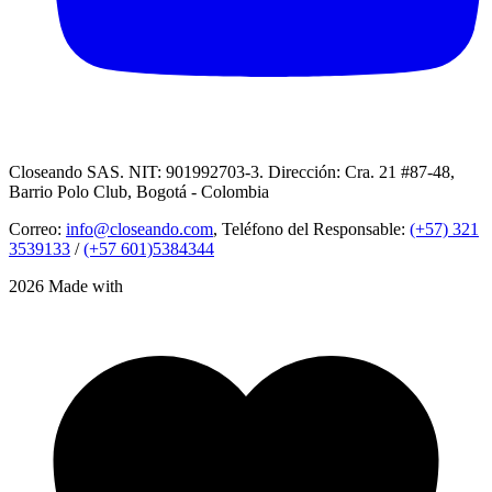
Closeando SAS. NIT: 901992703-3. Dirección: Cra. 21 #87-48,
Barrio Polo Club, Bogotá - Colombia
Correo:
info@closeando.com
, Teléfono del Responsable:
(+57) 321
3539133
/
(+57 601)5384344
2026 Made with