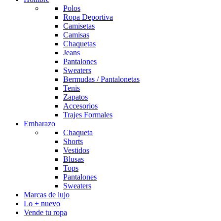
Polos
Ropa Deportiva
Camisetas
Camisas
Chaquetas
Jeans
Pantalones
Sweaters
Bermudas / Pantalonetas
Tenis
Zapatos
Accesorios
Trajes Formales
Embarazo
Chaqueta
Shorts
Vestidos
Blusas
Tops
Pantalones
Sweaters
Marcas de lujo
Lo + nuevo
Vende tu ropa