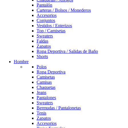
Pantalón
Carteras / Bolsos / Monederos
Accesorios
Conjuntos
Vestidos / Enterizos
Top / Camisetas
Sweaters
Faldas
Zapatos
Ropa Deportiva / Salidas de Baño
Shorts
Hombre
Polos
Ropa Deportiva
Camisetas
Camisas
Chaquetas
Jeans
Pantalones
Sweaters
Bermudas / Pantalonetas
Tenis
Zapatos
Accesorios