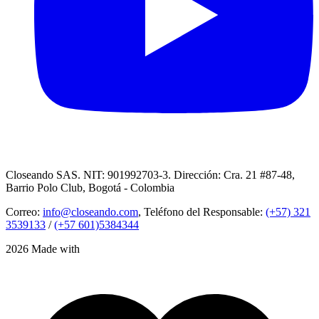
Closeando SAS. NIT: 901992703-3. Dirección: Cra. 21 #87-48,
Barrio Polo Club, Bogotá - Colombia
Correo:
info@closeando.com
, Teléfono del Responsable:
(+57) 321
3539133
/
(+57 601)5384344
2026 Made with