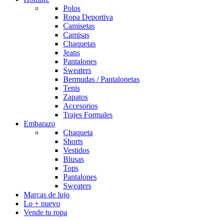
Polos
Ropa Deportiva
Camisetas
Camisas
Chaquetas
Jeans
Pantalones
Sweaters
Bermudas / Pantalonetas
Tenis
Zapatos
Accesorios
Trajes Formales
Embarazo
Chaqueta
Shorts
Vestidos
Blusas
Tops
Pantalones
Sweaters
Marcas de lujo
Lo + nuevo
Vende tu ropa