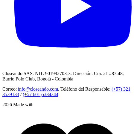
Closeando SAS. NIT: 901992703-3. Dirección: Cra. 21 #87-48,
Barrio Polo Club, Bogotá - Colombia
Correo:
info@closeando.com
, Teléfono del Responsable:
(+57) 321
3539133
/
(+57 601)5384344
2026 Made with