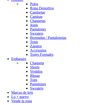
Polos
Ropa Deportiva
Camisetas
Camisas
Chaquetas
Jeans
Pantalones
Sweaters
Bermudas / Pantalonetas
Tenis
Zapatos
Accesorios
Trajes Formales
Embarazo
Chaqueta
Shorts
Vestidos
Blusas
Tops
Pantalones
Sweaters
Marcas de lujo
Lo + nuevo
Vende tu ropa