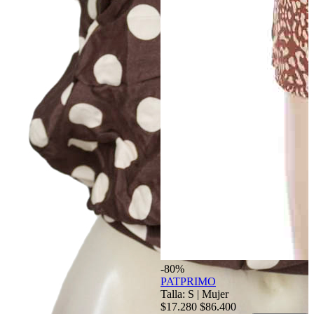
-80%
PATPRIMO
Talla: S
|
Mujer
$17.280
$86.400