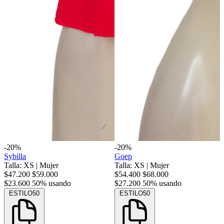
-20%
-20%
Sybilla
Goep
Talla: XS
|
Mujer
Talla: XS
|
Mujer
$47.200
$59.000
$54.400
$68.000
$23.600
50% usando
$27.200
50% usando
ESTILO50
ESTILO50