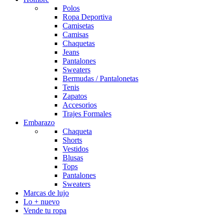
Polos
Ropa Deportiva
Camisetas
Camisas
Chaquetas
Jeans
Pantalones
Sweaters
Bermudas / Pantalonetas
Tenis
Zapatos
Accesorios
Trajes Formales
Embarazo
Chaqueta
Shorts
Vestidos
Blusas
Tops
Pantalones
Sweaters
Marcas de lujo
Lo + nuevo
Vende tu ropa