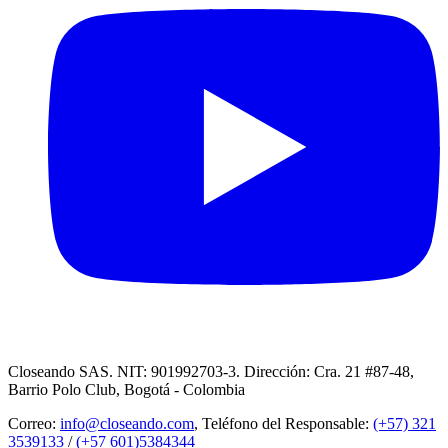
Closeando SAS. NIT: 901992703-3. Dirección: Cra. 21 #87-48,
Barrio Polo Club, Bogotá - Colombia
Correo:
info@closeando.com
, Teléfono del Responsable:
(+57) 321
3539133
/
(+57 601)5384344