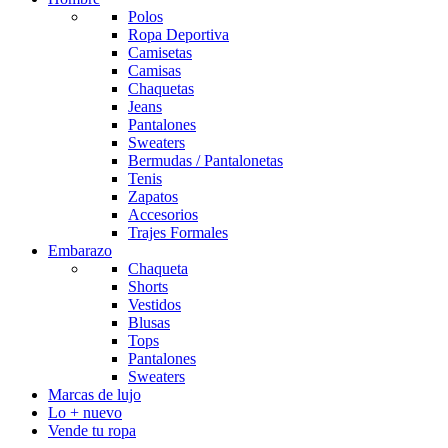
Polos
Ropa Deportiva
Camisetas
Camisas
Chaquetas
Jeans
Pantalones
Sweaters
Bermudas / Pantalonetas
Tenis
Zapatos
Accesorios
Trajes Formales
Embarazo
Chaqueta
Shorts
Vestidos
Blusas
Tops
Pantalones
Sweaters
Marcas de lujo
Lo + nuevo
Vende tu ropa