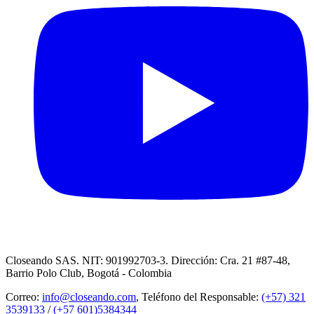
Closeando SAS. NIT: 901992703-3. Dirección: Cra. 21 #87-48,
Barrio Polo Club, Bogotá - Colombia
Correo:
info@closeando.com
, Teléfono del Responsable:
(+57) 321
3539133
/
(+57 601)5384344