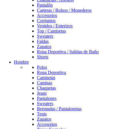
Pantalón
Carteras / Bolsos / Monederos
Accesorios
Conjuntos
Vestidos / Enterizos
Top / Camisetas
Sweaters
Faldas
Zapatos
Ropa Deportiva / Salidas de Baño
Shorts
Hombre
Polos
Ropa Deportiva
Camisetas
Camisas
Chaquetas
Jeans
Pantalones
Sweaters
Bermudas / Pantalonetas
Tenis
Zapatos
Accesorios