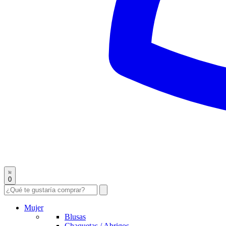
0
Mujer
Blusas
Chaquetas / Abrigos