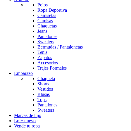
Polos
Ropa Deportiva
Camisetas
Camisas
Chaquetas
Jeans
Pantalones
Sweaters
Bermudas / Pantalonetas
Tenis
Zapatos
Accesorios
Trajes Formales
Embarazo
Chaqueta
Shorts
Vestidos
Blusas
Tops
Pantalones
Sweaters
Marcas de lujo
Lo + nuevo
Vende tu ropa