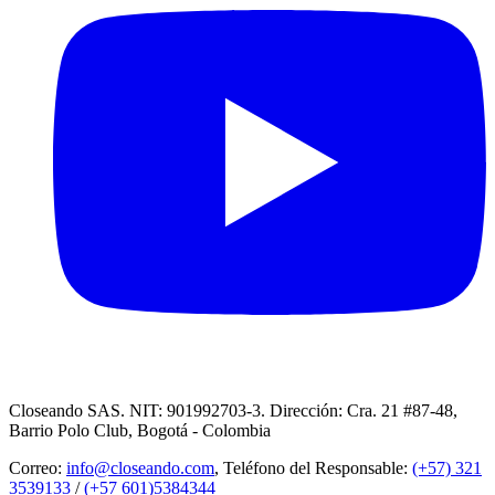
Closeando SAS. NIT: 901992703-3. Dirección: Cra. 21 #87-48,
Barrio Polo Club, Bogotá - Colombia
Correo:
info@closeando.com
, Teléfono del Responsable:
(+57) 321
3539133
/
(+57 601)5384344