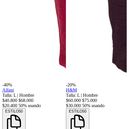
-40%
-20%
Alfani
H&M
Talla: L
|
Hombre
Talla: L
|
Hombre
$40.800
$68.000
$60.000
$75.000
$20.400
50% usando
$30.000
50% usando
ESTILO50
ESTILO50