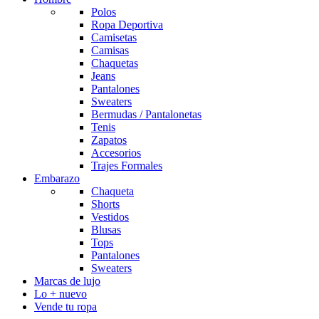
Polos
Ropa Deportiva
Camisetas
Camisas
Chaquetas
Jeans
Pantalones
Sweaters
Bermudas / Pantalonetas
Tenis
Zapatos
Accesorios
Trajes Formales
Embarazo
Chaqueta
Shorts
Vestidos
Blusas
Tops
Pantalones
Sweaters
Marcas de lujo
Lo + nuevo
Vende tu ropa