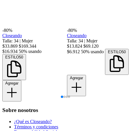
-80%
-80%
Closeando
Closeando
Talla: 34
|
Mujer
Talla: 34
|
Mujer
$33.869
$169.344
$13.824
$69.120
$16.934
50% usando
$6.912
50% usando
ESTILO50
ESTILO50
Agregar
Agregar
Sobre nosotros
¿Qué es Closeando?
Términos y condiciones