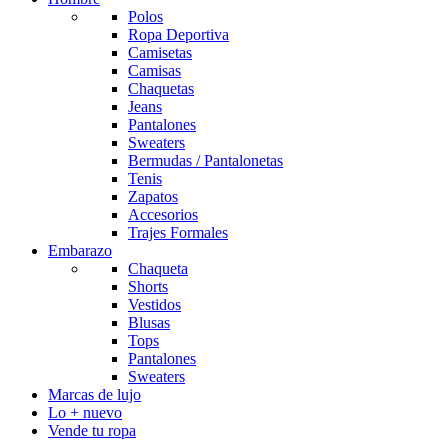
Polos
Ropa Deportiva
Camisetas
Camisas
Chaquetas
Jeans
Pantalones
Sweaters
Bermudas / Pantalonetas
Tenis
Zapatos
Accesorios
Trajes Formales
Embarazo
Chaqueta
Shorts
Vestidos
Blusas
Tops
Pantalones
Sweaters
Marcas de lujo
Lo + nuevo
Vende tu ropa