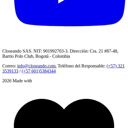
Closeando SAS. NIT: 901992703-3. Dirección: Cra. 21 #87-48,
Barrio Polo Club, Bogotá - Colombia
Correo:
info@closeando.com
, Teléfono del Responsable:
(+57) 321
3539133
/
(+57 601)5384344
2026 Made with