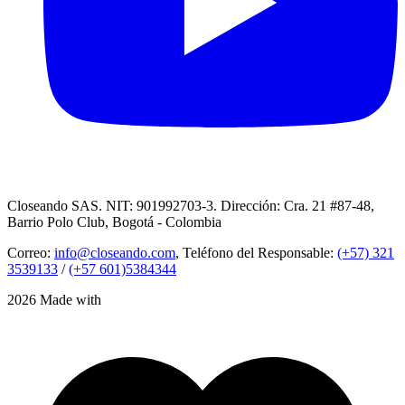
Closeando SAS. NIT: 901992703-3. Dirección: Cra. 21 #87-48,
Barrio Polo Club, Bogotá - Colombia
Correo:
info@closeando.com
, Teléfono del Responsable:
(+57) 321
3539133
/
(+57 601)5384344
2026 Made with