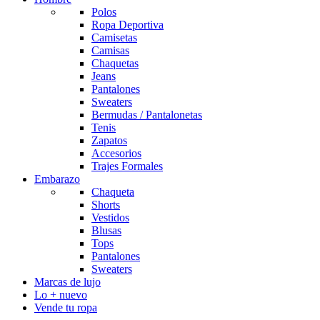
Polos
Ropa Deportiva
Camisetas
Camisas
Chaquetas
Jeans
Pantalones
Sweaters
Bermudas / Pantalonetas
Tenis
Zapatos
Accesorios
Trajes Formales
Embarazo
Chaqueta
Shorts
Vestidos
Blusas
Tops
Pantalones
Sweaters
Marcas de lujo
Lo + nuevo
Vende tu ropa