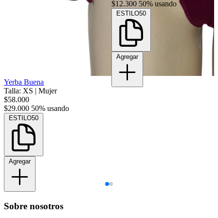
$12.300
50% usando
ESTILO50
Agregar
Yerba Buena
Talla: XS
|
Mujer
$58.000
$29.000
50% usando
ESTILO50
Agregar
Sobre nosotros