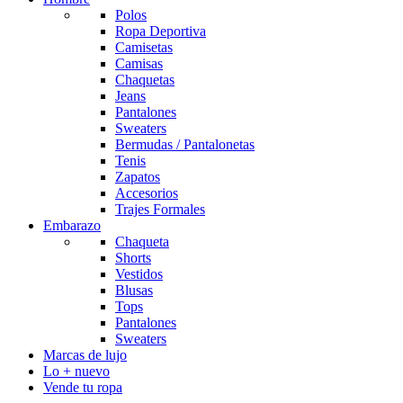
Polos
Ropa Deportiva
Camisetas
Camisas
Chaquetas
Jeans
Pantalones
Sweaters
Bermudas / Pantalonetas
Tenis
Zapatos
Accesorios
Trajes Formales
Embarazo
Chaqueta
Shorts
Vestidos
Blusas
Tops
Pantalones
Sweaters
Marcas de lujo
Lo + nuevo
Vende tu ropa