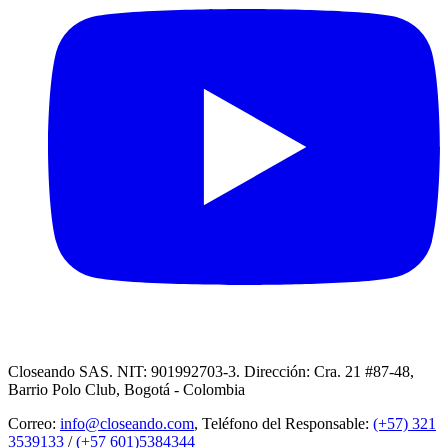
Closeando SAS. NIT: 901992703-3. Dirección: Cra. 21 #87-48,
Barrio Polo Club, Bogotá - Colombia
Correo:
info@closeando.com
, Teléfono del Responsable:
(+57) 321
3539133
/
(+57 601)5384344