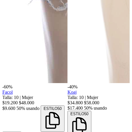
-60%
-40%
Facol
Koaj
Talla: 10
|
Mujer
Talla: 10
|
Mujer
$19.200
$48.000
$34.800
$58.000
$17.400
50% usando
$9.600
50% usando
ESTILO50
ESTILO50