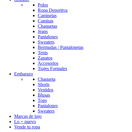
Polos
Ropa Deportiva
Camisetas
Camisas
Chaquetas
Jeans
Pantalones
Sweaters
Bermudas / Pantalonetas
Tenis
Zapatos
Accesorios
Trajes Formales
Embarazo
Chaqueta
Shorts
Vestidos
Blusas
Tops
Pantalones
Sweaters
Marcas de lujo
Lo + nuevo
Vende tu ropa