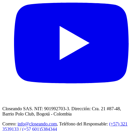
Closeando SAS. NIT: 901992703-3. Dirección: Cra. 21 #87-48,
Barrio Polo Club, Bogotá - Colombia
Correo:
info@closeando.com
, Teléfono del Responsable:
(+57) 321
3539133
/
(+57 601)5384344