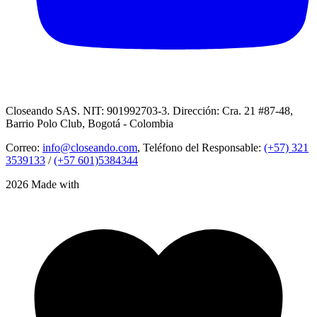
Closeando SAS. NIT: 901992703-3. Dirección: Cra. 21 #87-48,
Barrio Polo Club, Bogotá - Colombia
Correo:
info@closeando.com
, Teléfono del Responsable:
(+57) 321
3539133
/
(+57 601)5384344
2026 Made with