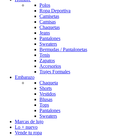
Polos
Ropa Deportiva
Camisetas
Camisas
Chaquetas
Jeans
Pantalones
Sweaters
Bermudas / Pantalonetas
Tenis
Zapatos
Accesorios
Trajes Formales
Embarazo
Chaqueta
Shorts
Vestidos
Blusas
Tops
Pantalones
Sweaters
Marcas de lujo
Lo + nuevo
Vende tu ropa