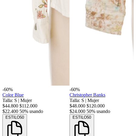
-60%
-60%
Color Blue
Christopher Banks
Talla: S
|
Mujer
Talla: S
|
Mujer
$44.800
$112.000
$48.000
$120.000
$22.400
50% usando
$24.000
50% usando
ESTILO50
ESTILO50