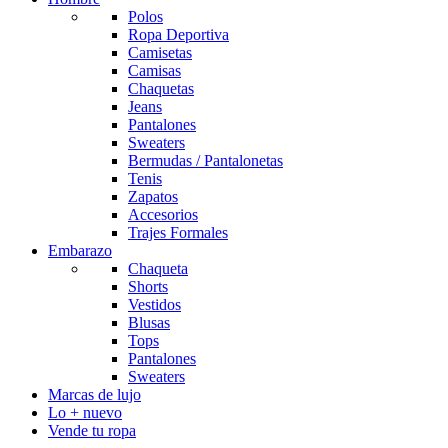
Polos
Ropa Deportiva
Camisetas
Camisas
Chaquetas
Jeans
Pantalones
Sweaters
Bermudas / Pantalonetas
Tenis
Zapatos
Accesorios
Trajes Formales
Embarazo
Chaqueta
Shorts
Vestidos
Blusas
Tops
Pantalones
Sweaters
Marcas de lujo
Lo + nuevo
Vende tu ropa