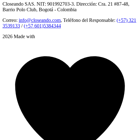
Closeando SAS. NIT: 901992703-3. Dirección: Cra. 21 #87-48,
Barrio Polo Club, Bogotá - Colombia
Correo:
info@closeando.com
, Teléfono del Responsable:
(+57) 321
3539133
/
(+57 601)5384344
2026 Made with