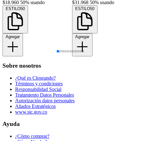
$18.960
50% usando
$31.968
50% usando
ESTILO50
ESTILO50
Agregar
Agregar
Sobre nosotros
¿Qué es Closeando?
Términos y condiciones
Responsabilidad Social
Tratamiento Datos Personales
Autorización datos personales
Aliados Estratégicos
www.sic.gov.co
Ayuda
¿Cómo comprar?