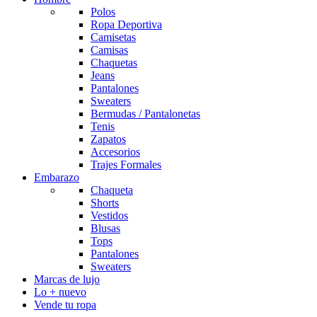
Polos
Ropa Deportiva
Camisetas
Camisas
Chaquetas
Jeans
Pantalones
Sweaters
Bermudas / Pantalonetas
Tenis
Zapatos
Accesorios
Trajes Formales
Embarazo
Chaqueta
Shorts
Vestidos
Blusas
Tops
Pantalones
Sweaters
Marcas de lujo
Lo + nuevo
Vende tu ropa