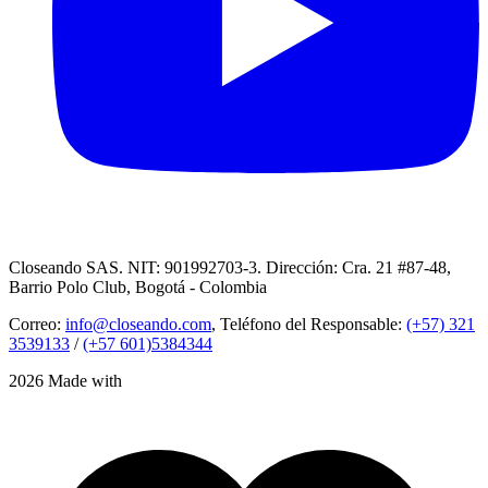
Closeando SAS. NIT: 901992703-3. Dirección: Cra. 21 #87-48,
Barrio Polo Club, Bogotá - Colombia
Correo:
info@closeando.com
, Teléfono del Responsable:
(+57) 321
3539133
/
(+57 601)5384344
2026 Made with