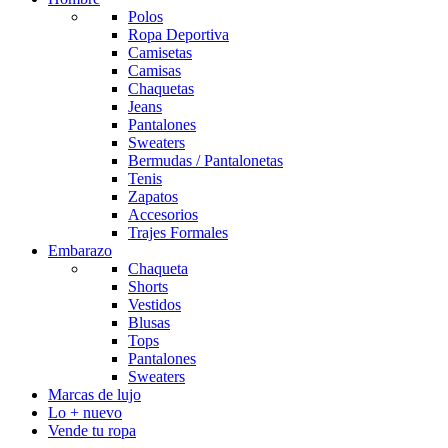
Polos
Ropa Deportiva
Camisetas
Camisas
Chaquetas
Jeans
Pantalones
Sweaters
Bermudas / Pantalonetas
Tenis
Zapatos
Accesorios
Trajes Formales
Embarazo
Chaqueta
Shorts
Vestidos
Blusas
Tops
Pantalones
Sweaters
Marcas de lujo
Lo + nuevo
Vende tu ropa