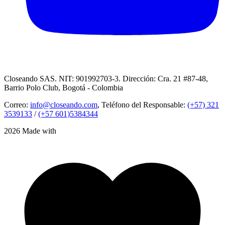
Closeando SAS. NIT: 901992703-3. Dirección: Cra. 21 #87-48,
Barrio Polo Club, Bogotá - Colombia
Correo:
info@closeando.com
, Teléfono del Responsable:
(+57) 321
3539133
/
(+57 601)5384344
2026 Made with