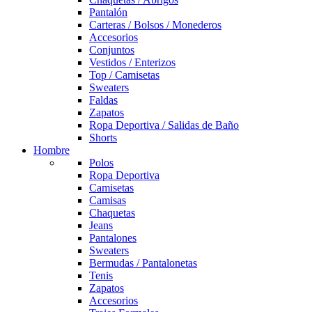
Pantalón
Carteras / Bolsos / Monederos
Accesorios
Conjuntos
Vestidos / Enterizos
Top / Camisetas
Sweaters
Faldas
Zapatos
Ropa Deportiva / Salidas de Baño
Shorts
Hombre
Polos
Ropa Deportiva
Camisetas
Camisas
Chaquetas
Jeans
Pantalones
Sweaters
Bermudas / Pantalonetas
Tenis
Zapatos
Accesorios