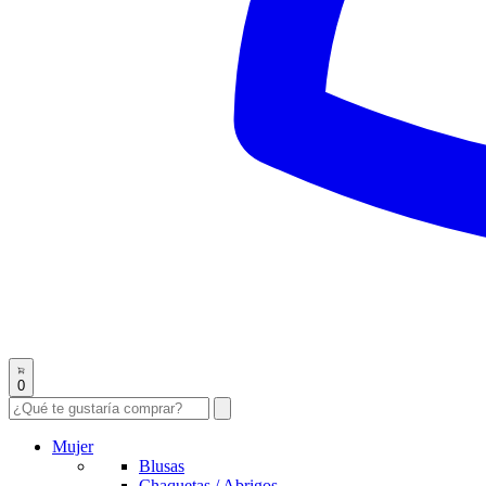
0
Mujer
Blusas
Chaquetas / Abrigos