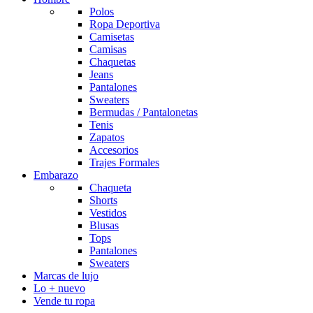
Polos
Ropa Deportiva
Camisetas
Camisas
Chaquetas
Jeans
Pantalones
Sweaters
Bermudas / Pantalonetas
Tenis
Zapatos
Accesorios
Trajes Formales
Embarazo
Chaqueta
Shorts
Vestidos
Blusas
Tops
Pantalones
Sweaters
Marcas de lujo
Lo + nuevo
Vende tu ropa