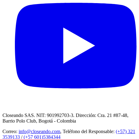
Closeando SAS. NIT: 901992703-3. Dirección: Cra. 21 #87-48,
Barrio Polo Club, Bogotá - Colombia
Correo:
info@closeando.com
, Teléfono del Responsable:
(+57) 321
3539133
/
(+57 601)5384344