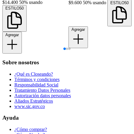
$14.400
50% usando
$9.600
50% usando
ESTILO50
ESTILO50
Agregar
Agregar
Sobre nosotros
¿Qué es Closeando?
Términos y condiciones
Responsabilidad Social
Tratamiento Datos Personales
Autorización datos personales
Aliados Estratégicos
www.sic.gov.co
Ayuda
¿Cómo comprar?