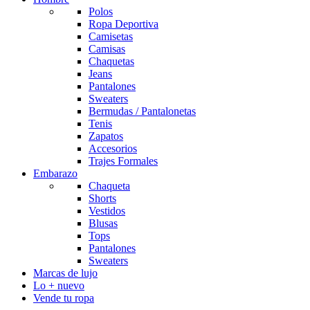
Polos
Ropa Deportiva
Camisetas
Camisas
Chaquetas
Jeans
Pantalones
Sweaters
Bermudas / Pantalonetas
Tenis
Zapatos
Accesorios
Trajes Formales
Embarazo
Chaqueta
Shorts
Vestidos
Blusas
Tops
Pantalones
Sweaters
Marcas de lujo
Lo + nuevo
Vende tu ropa