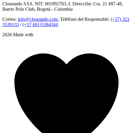
Closeando SAS. NIT: 901992703-3. Dirección: Cra. 21 #87-48,
Barrio Polo Club, Bogotá - Colombia
Correo:
info@closeando.com
, Teléfono del Responsable:
(+57) 321
3539133
/
(+57 601)5384344
2026 Made with