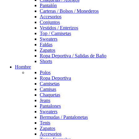
Pantalón
Carteras / Bolsos / Monederos
Accesorios
Conjuntos
Vestidos / Enterizos
Top / Camisetas
Sweaters
Faldas
Zapatos
Ropa Deportiva / Salidas de Baño
Shorts
Hombre
Polos
Ropa Deportiva
Camisetas
Camisas
Chaquetas
Jeans
Pantalones
Sweaters
Bermudas / Pantalonetas
Tenis
Zapatos
Accesorios