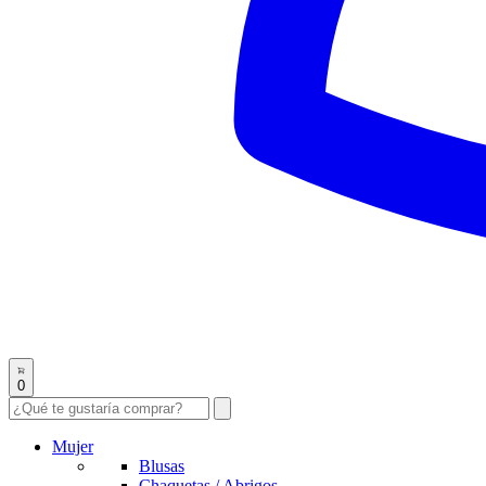
0
Mujer
Blusas
Chaquetas / Abrigos