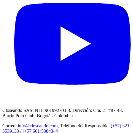
Closeando SAS. NIT: 901992703-3. Dirección: Cra. 21 #87-48,
Barrio Polo Club, Bogotá - Colombia
Correo:
info@closeando.com
, Teléfono del Responsable:
(+57) 321
3539133
/
(+57 601)5384344