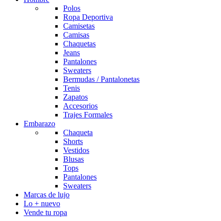
Polos
Ropa Deportiva
Camisetas
Camisas
Chaquetas
Jeans
Pantalones
Sweaters
Bermudas / Pantalonetas
Tenis
Zapatos
Accesorios
Trajes Formales
Embarazo
Chaqueta
Shorts
Vestidos
Blusas
Tops
Pantalones
Sweaters
Marcas de lujo
Lo + nuevo
Vende tu ropa