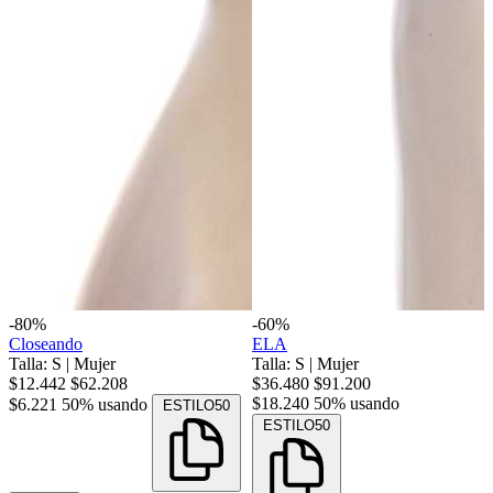
-80%
-60%
Closeando
ELA
Talla: S
|
Mujer
Talla: S
|
Mujer
$12.442
$62.208
$36.480
$91.200
$18.240
50% usando
$6.221
50% usando
ESTILO50
ESTILO50