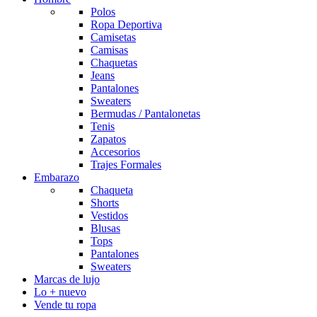
Polos
Ropa Deportiva
Camisetas
Camisas
Chaquetas
Jeans
Pantalones
Sweaters
Bermudas / Pantalonetas
Tenis
Zapatos
Accesorios
Trajes Formales
Embarazo
Chaqueta
Shorts
Vestidos
Blusas
Tops
Pantalones
Sweaters
Marcas de lujo
Lo + nuevo
Vende tu ropa