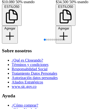
$10.080
50% usando
$34.500
50% usando
ESTILO50
ESTILO50
Agregar
Agregar
Sobre nosotros
¿Qué es Closeando?
Términos y condiciones
Responsabilidad Social
Tratamiento Datos Personales
Autorización datos personales
Aliados Estratégicos
www.sic.gov.co
Ayuda
¿Cómo comprar?