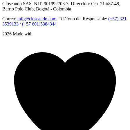
Closeando SAS. NIT: 901992703-3. Dirección: Cra. 21 #87-48,
Barrio Polo Club, Bogotá - Colombia
Correo:
info@closeando.com
, Teléfono del Responsable:
(+57) 321
3539133
/
(+57 601)5384344
2026 Made with