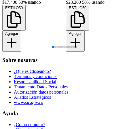
$17.400
50% usando
$23.200
50% usando
ESTILO50
ESTILO50
Agregar
Agregar
Sobre nosotros
¿Qué es Closeando?
Términos y condiciones
Responsabilidad Social
Tratamiento Datos Personales
Autorización datos personales
Aliados Estratégicos
www.sic.gov.co
Ayuda
¿Cómo comprar?