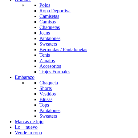
Polos
Ropa Deportiva
Camisetas
Camisas
Chaquetas
Jeans
Pantalones
Sweaters
Bermudas / Pantalonetas
Tenis
Zapatos
Accesorios
Trajes Formales
Embarazo
Chaqueta
Shorts
Vestidos
Blusas
Tops
Pantalones
Sweaters
Marcas de lujo
Lo + nuevo
Vende tu ropa