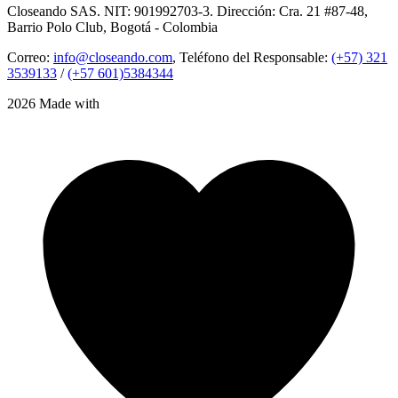
Closeando SAS. NIT: 901992703-3. Dirección: Cra. 21 #87-48,
Barrio Polo Club, Bogotá - Colombia
Correo:
info@closeando.com
, Teléfono del Responsable:
(+57) 321
3539133
/
(+57 601)5384344
2026 Made with