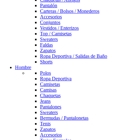
Pantalón
Carteras / Bolsos / Monederos
Accesorios
Conjuntos
Vestidos / Enterizos
Top / Camisetas
Sweaters
Faldas
Zapatos
Ropa Deportiva / Salidas de Baño
Shorts
Hombre
Polos
Ropa Deportiva
Camisetas
Camisas
Chaquetas
Jeans
Pantalones
Sweaters
Bermudas / Pantalonetas
Tenis
Zapatos
Accesorios