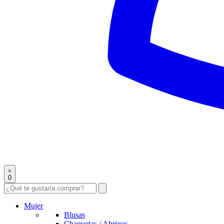
0
Mujer
Blusas
Chaquetas / Abrigos