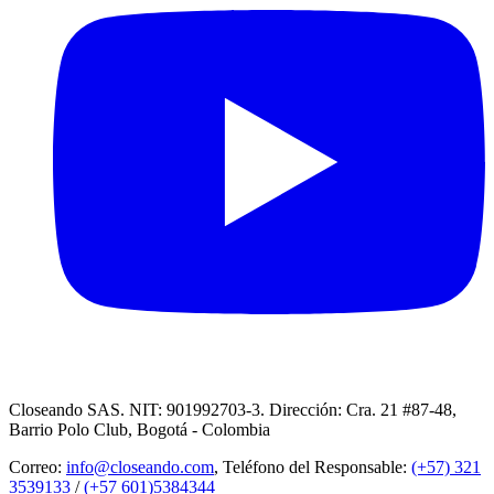
Closeando SAS. NIT: 901992703-3. Dirección: Cra. 21 #87-48,
Barrio Polo Club, Bogotá - Colombia
Correo:
info@closeando.com
, Teléfono del Responsable:
(+57) 321
3539133
/
(+57 601)5384344