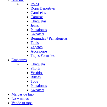
Polos
Ropa Deportiva
Camisetas
Camisas
Chaquetas
Jeans
Pantalones
Sweaters
Bermudas / Pantalonetas
Tenis
Zapatos
Accesorios
Trajes Formales
Embarazo
Chaqueta
Shorts
Vestidos
Blusas
Tops
Pantalones
Sweaters
Marcas de lujo
Lo + nuevo
Vende tu ropa