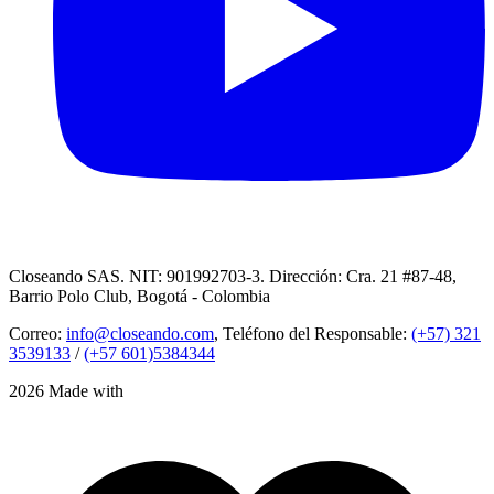
Closeando SAS. NIT: 901992703-3. Dirección: Cra. 21 #87-48,
Barrio Polo Club, Bogotá - Colombia
Correo:
info@closeando.com
, Teléfono del Responsable:
(+57) 321
3539133
/
(+57 601)5384344
2026 Made with