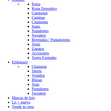
Polos
Ropa Deportiva
Camisetas
Camisas
Chaquetas
Jeans
Pantalones
Sweaters
Bermudas / Pantalonetas
Tenis
Zapatos
Accesorios
Trajes Formales
Embarazo
Chaqueta
Shorts
Vestidos
Blusas
Tops
Pantalones
Sweaters
Marcas de lujo
Lo + nuevo
Vende tu ropa