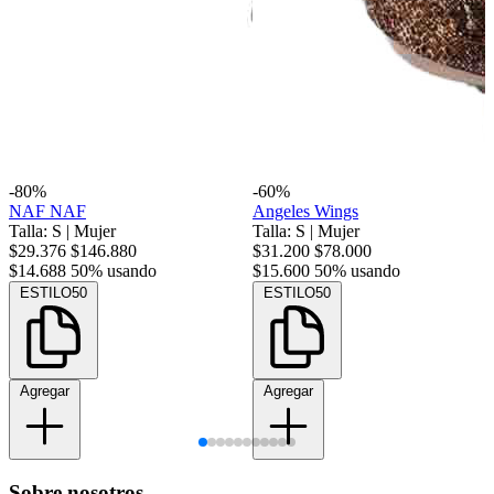
-80%
-60%
NAF NAF
Angeles Wings
Talla: S
|
Mujer
Talla: S
|
Mujer
$29.376
$146.880
$31.200
$78.000
$14.688
50% usando
$15.600
50% usando
ESTILO50
ESTILO50
Agregar
Agregar
Sobre nosotros